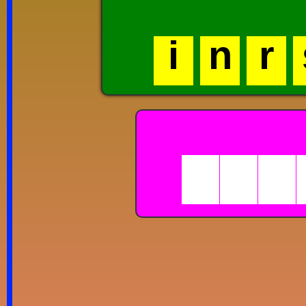
i
n
r