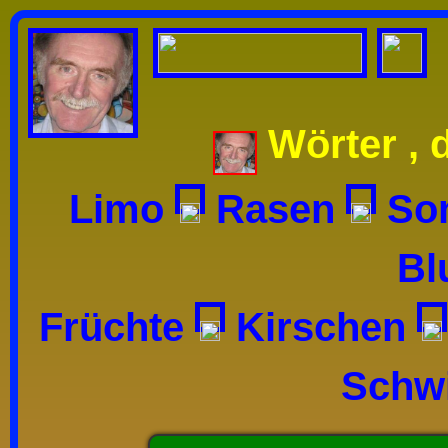
Wörter ,
Limo
Rasen
So
B
Früchte
Kirschen
Sch