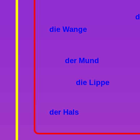
d
die Wange
der Mund
die Lippe
der Hals