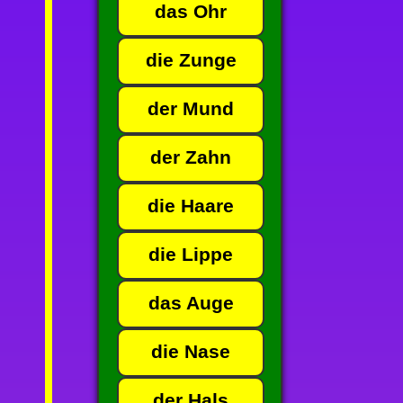
das Ohr
die Zunge
der Mund
der Zahn
die Haare
die Lippe
das Auge
die Nase
der Hals