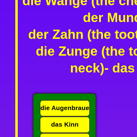
die Wange (the ch
der Mund
der Zahn (the too
die Zunge (the t
neck)-
das 
die Augenbraue
das Kinn